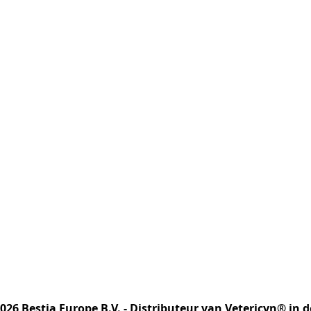
2026 Bestia Europe B.V. - Distributeur van Vetericyn® in 