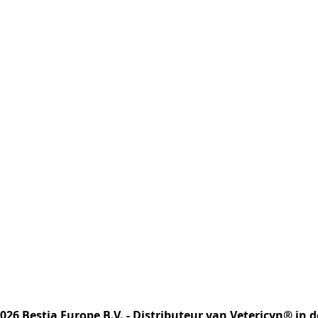
2026 Bestia Europe B.V. - Distributeur van Vetericyn® in 