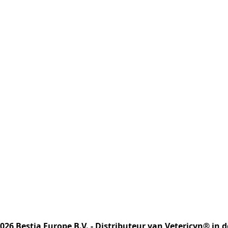
2026 Bestia Europe B.V. - Distributeur van Vetericyn® in 