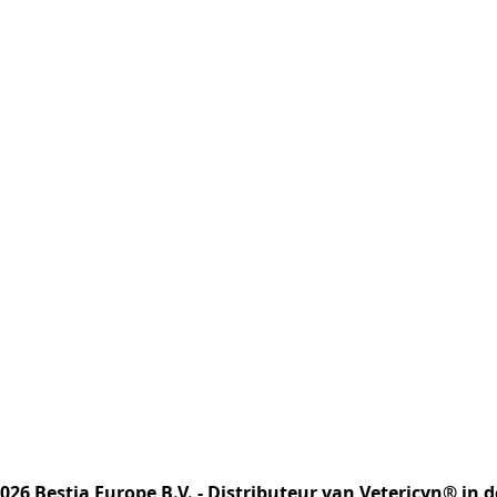
2026 Bestia Europe B.V. - Distributeur van Vetericyn® in 